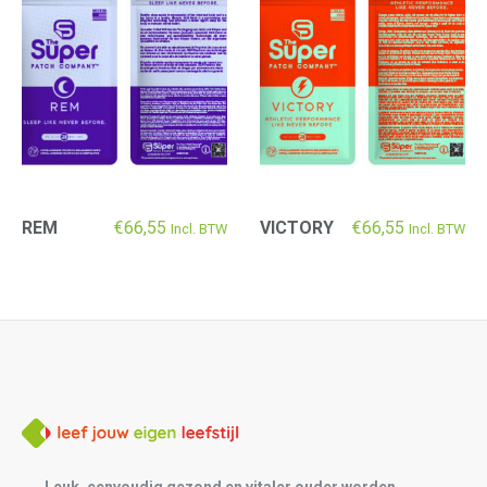
REM
€
66,55
VICTORY
€
66,55
Incl. BTW
Incl. BTW
Leuk, eenvoudig gezond en vitaler ouder worden