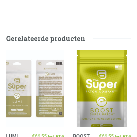
Gerelateerde producten
LUMI
€
66,55
BOOST
€
66,55
Incl. BTW
Incl. BTW