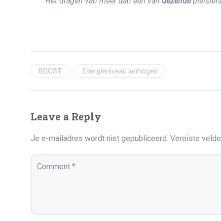
Het dragen van meer dan één van
dezelfde
pleisters
BOOST
Energieniveau verhogen
Leave a Reply
Je e-mailadres wordt niet gepubliceerd.
Vereiste veld