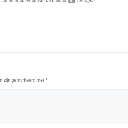
 zal de effectiviteit van de pleister
niet
verhogen.
en zijn gemarkeerd met
*