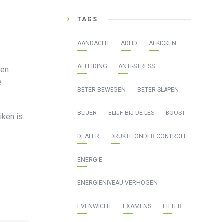
TAGS
AANDACHT
ADHD
AFKICKEN
AFLEIDING
ANTI-STRESS
een
e
BETER BEWEGEN
BETER SLAPEN
BLIJER
BLIJF BIJ DE LES
BOOST
ken is.
DEALER
DRUKTE ONDER CONTROLE
ENERGIE
ENERGIENIVEAU VERHOGEN
EVENWICHT
EXAMENS
FITTER