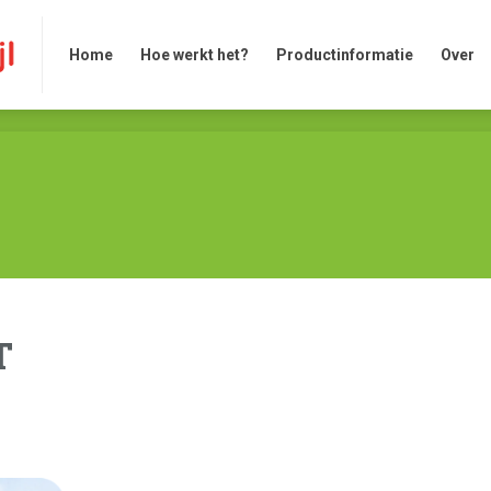
Home
Hoe werkt het?
Productinformatie
Over
Home
Hoe werkt het?
Productinformatie
Over
T